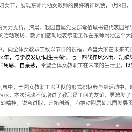
动妇女节，展现东师附幼女教师的良好精神风貌，
月
日，
3
8
的大力支持。清晨，我园直属党支部常佰城书记代表园领
的活动现场，教师们感动地表示能工作在东师附幼这个大
中，向全体女教职工致以节日的祝福，希望大家在未来的
4
年，与学校发展“同生共荣”，七十
四
载栉风沐雨、凯歌
7
归属感、自豪感，
希望全体女教职工在未来的生活里，
以
气氛中，全园女教职工以团队的形式积极参与到活动中，
表示，本次活动不仅增进了教职员工间的友谊，更激发了
附幼精神，锐意进取，开拓创新，为推动附属幼儿园发展