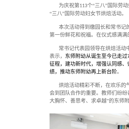
为庆祝第
个“三八”国际劳
113
“三八”国际劳动妇女节烘焙活动。
本次活动得到缴园长和常书记
第一份鲜花和祝福。在仪式感满满
常书记代表园领导在烘焙活动
表示，
东师附幼从诞生至今已走过
征程，建功新时代，增强认同感、
绩，推动
东师附幼
再上新台阶
。
烘焙活动精彩不断，在欢乐的
会到团队合作的重要。教师们纷纷
大胸怀、善思考、求卓越”的东师