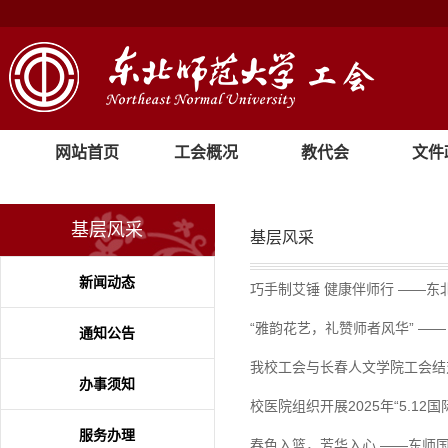
网站首页
工会概况
教代会
文件
基层风采
基层风采
新闻动态
巧手制艾锤 健康伴师行 ——
“雅韵花艺，礼赞师者风华” —
通知公告
我校工会与长春人文学院工会结对
办事须知
校医院组织开展2025年“5.12
服务办理
春色入篮，芳华入心 ——东师