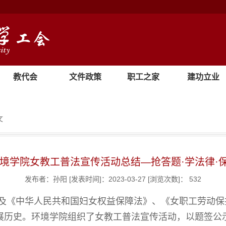
教代会
文件政策
职工之家
建功立业
文
年环境学院女教工普法宣传活动总结—抢答题·学法律·
发布者：孙阳
[发表时间]：2023-03-27
[浏览次数]：
532
及《中华人民共和国妇女权益保障法》、《女职工劳动保
展历史。环境学院组织了女教工普法宣传活动，以题签公