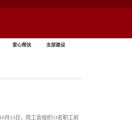
爱心帮扶
支部建设
10
月
13
日，
院工会组织
53
名
职工前