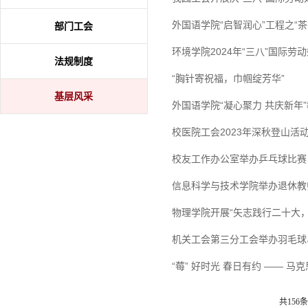
外国语学院“启智润心”工程之“茶
部门工会
环境学院2024年“三八”国际劳
法规制度
“胸针寄祝福，巾帼绽芳华”
基层风采
外国语学院“凝心聚力 共庆新年”
校医院工会2023年深秋登山活
校友工作办公室举办乒乓球比赛
信息科学与技术学院举办退休教
物理学院开展“矢志践行二十大
机关工会第三分工会举办羽毛球
“莓” 好时光 春日有约 —— 
共156条